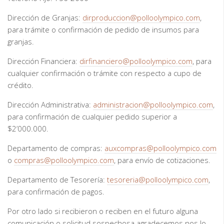
Dirección de Granjas:
dirproduccion@polloolympico.com
,
para trámite o confirmación de pedido de insumos para
granjas.
Dirección Financiera:
dirfinanciero@polloolympico.com
, para
cualquier confirmación o trámite con respecto a cupo de
crédito.
Dirección Administrativa:
administracion@polloolympico.com
,
para confirmación de cualquier pedido superior a
$2’000.000.
Departamento de compras:
auxcompras@polloolympico.com
o
compras@polloolympico.com
, para envío de cotizaciones.
Departamento de Tesorería:
tesoreria@polloolympico.com
,
para confirmación de pagos.
Por otro lado si recibieron o reciben en el futuro alguna
comunicación o solicitud sospechosa agradecemos nos lo